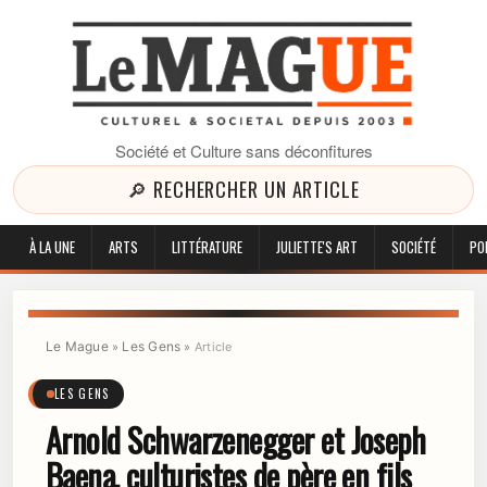
Société et Culture sans déconfitures
🔎 RECHERCHER UN ARTICLE
À LA UNE
ARTS
LITTÉRATURE
JULIETTE'S ART
SOCIÉTÉ
PO
Le Mague
Les Gens
»
»
Article
LES GENS
Arnold Schwarzenegger et Joseph
Baena, culturistes de père en fils