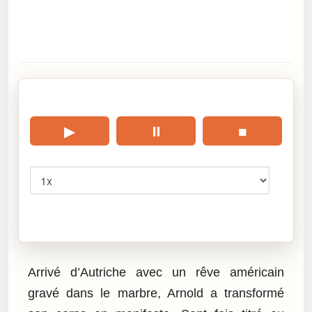
🎧 Écouter cet article
▶
⏸
■
Vitesse
Cliquez sur « Lire » pour écouter l’article.
Arrivé d’Autriche avec un rêve américain
gravé dans le marbre, Arnold a transformé