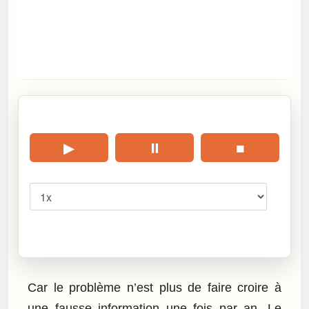
🎧 Écouter cet article
▶
⏸
■
Vitesse
Cliquez sur « Lire » pour écouter l’article.
Car le problème n’est plus de faire croire à
une fausse information une fois par an. Le