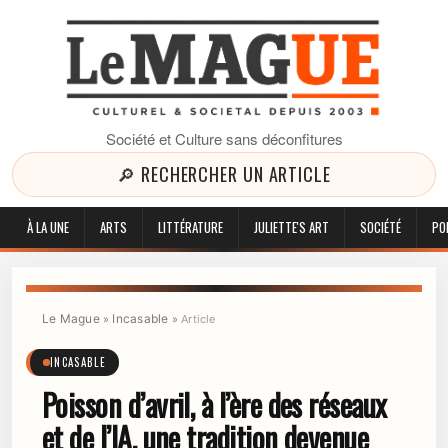
Société et Culture sans déconfitures
🔎 RECHERCHER UN ARTICLE
À LA UNE
ARTS
LITTÉRATURE
JULIETTE'S ART
SOCIÉTÉ
PO
Le Mague
Incasable
»
»
Article
INCASABLE
Poisson d’avril, à l’ère des réseaux
et de l’IA, une tradition devenue