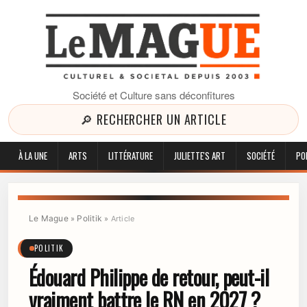
Société et Culture sans déconfitures
🔎 RECHERCHER UN ARTICLE
À LA UNE
ARTS
LITTÉRATURE
JULIETTE'S ART
SOCIÉTÉ
PO
Le Mague
Politik
»
»
Article
POLITIK
Édouard Philippe de retour, peut-il
vraiment battre le RN en 2027 ?