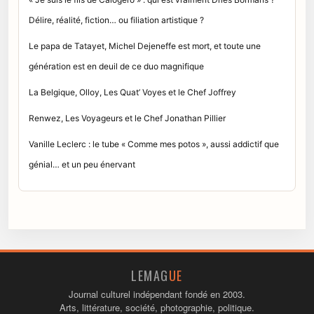
Délire, réalité, fiction… ou filiation artistique ?
Le papa de Tatayet, Michel Dejeneffe est mort, et toute une
génération est en deuil de ce duo magnifique
La Belgique, Olloy, Les Quat’ Voyes et le Chef Joffrey
Renwez, Les Voyageurs et le Chef Jonathan Pillier
Vanille Leclerc : le tube « Comme mes potos », aussi addictif que
génial… et un peu énervant
LEMAG
UE
Journal culturel indépendant fondé en 2003.
Arts, littérature, société, photographie, politique.