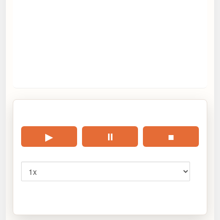
🎧 Écouter cet article
▶
⏸
■
Vitesse
Cliquez sur « Lire » pour écouter l’article.