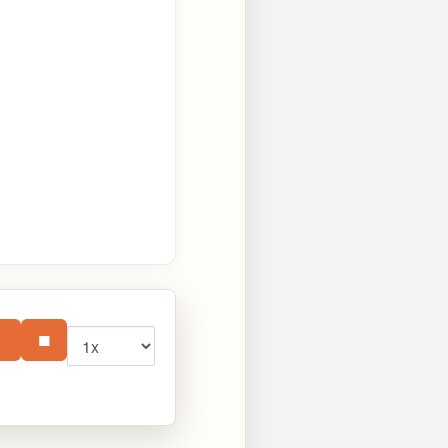
Vitesse
⏸
■