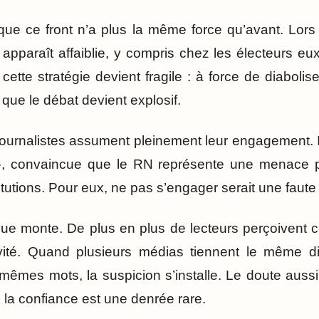
que ce front n’a plus la même force qu’avant. Lor
 apparaît affaiblie, y compris chez les électeurs e
ette stratégie devient fragile : à force de diabolis
à que le débat devient explosif.
 journalistes assument pleinement leur engagement. 
 », convaincue que le RN représente une menace pou
titutions. Pour eux, ne pas s’engager serait une faute
tique monte. De plus en plus de lecteurs perçoivent
vité. Quand plusieurs médias tiennent le même dis
mêmes mots, la suspicion s’installe. Le doute auss
, la confiance est une denrée rare.