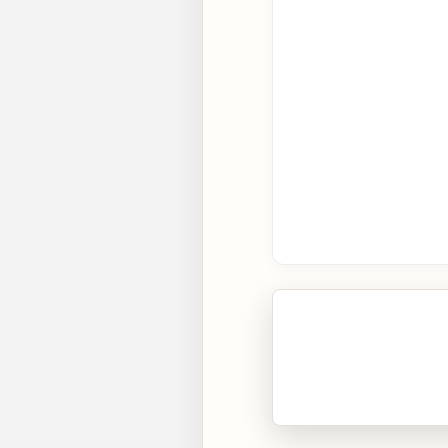
🎧 Écouter cet artic
Cliquez sur « Lire » pour 