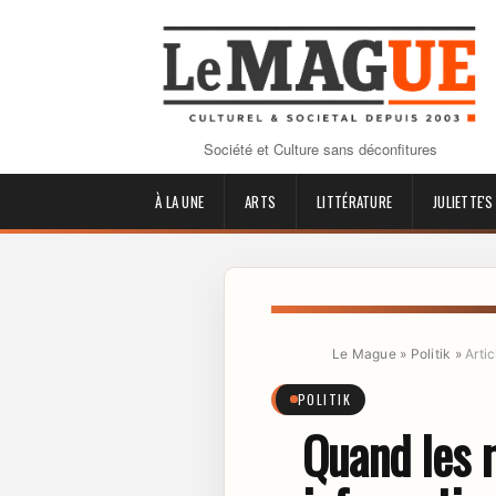
Société et Culture sans déconfitures
À LA UNE
ARTS
LITTÉRATURE
JULIETTE'S
Le Mague
»
Politik
»
Artic
POLITIK
Quand les m