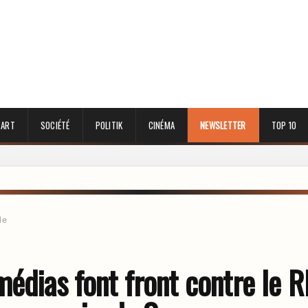
 ART
SOCIÉTÉ
POLITIK
CINÉMA
NEWSLETTER
TOP 10
le
édias font front contre le R