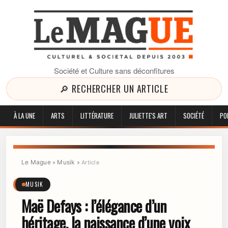
Société et Culture sans déconfitures
🔎 RECHERCHER UN ARTICLE
À LA UNE
ARTS
LITTÉRATURE
JULIETTE'S ART
SOCIÉTÉ
PO
Le Mague
Musik
»
»
Article
MUSIK
Maë Defays : l’élégance d’un
héritage, la naissance d’une voix