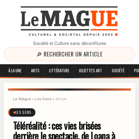
Société et Culture sans déconfitures
🔎 RECHERCHER UN ARTICLE
À LA UNE
ARTS
LITTÉRATURE
JULIETTE'S ART
SOCIÉTÉ
PO
Le Mague
Les Gens
»
»
Article
LES GENS
Téléréalité : ces vies brisées
derrière le spectacle, de Loana à