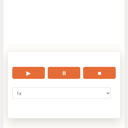
🎧 Écouter cet article
▶
⏸
■
Vitesse
Cliquez sur « Lire » pour écouter l’article.