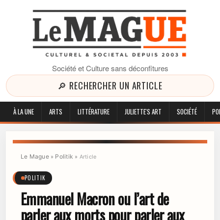
Société et Culture sans déconfitures
🔎 RECHERCHER UN ARTICLE
À LA UNE
ARTS
LITTÉRATURE
JULIETTE'S ART
SOCIÉTÉ
PO
Le Mague
Politik
»
»
Article
POLITIK
Emmanuel Macron ou l’art de
parler aux morts pour parler aux