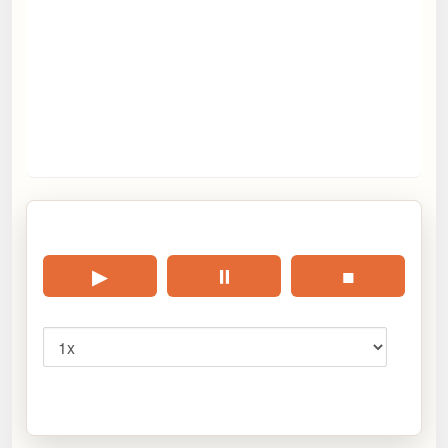
🎧 Écouter cet article
▶
⏸
■
Vitesse
Cliquez sur « Lire » pour écouter l’article.