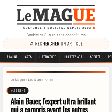
Société et Culture sans déconfitures
🔎 RECHERCHER UN ARTICLE
À LA UNE
ARTS
LITTÉRATURE
JULIETTE'S ART
SOCIÉTÉ
PO
Le Mague
Les Gens
»
»
Article
LES GENS
Alain Bauer, l’expert ultra brillant
qui a compris avant les autres