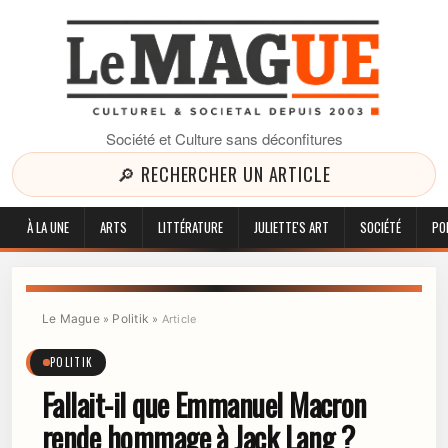
Société et Culture sans déconfitures
🔎 RECHERCHER UN ARTICLE
À LA UNE
ARTS
LITTÉRATURE
JULIETTE'S ART
SOCIÉTÉ
PO
Le Mague
Politik
»
»
Article
POLITIK
Fallait-il que Emmanuel Macron
rende hommage à Jack Lang ?