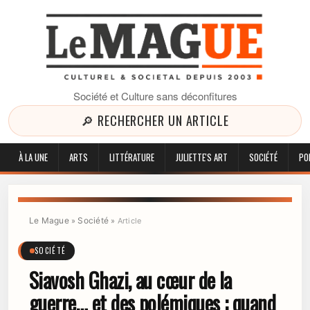
Société et Culture sans déconfitures
🔎 RECHERCHER UN ARTICLE
À LA UNE
ARTS
LITTÉRATURE
JULIETTE'S ART
SOCIÉTÉ
PO
Le Mague
Société
»
»
Article
SOCIÉTÉ
Siavosh Ghazi, au cœur de la
guerre… et des polémiques : quand