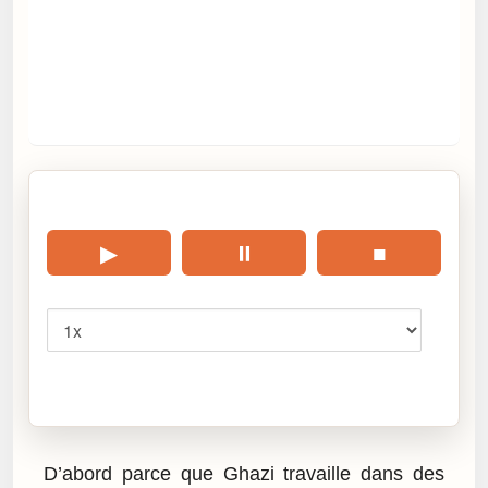
🎧 Écouter cet article
▶
⏸
■
Vitesse
Cliquez sur « Lire » pour écouter l’article.
D’abord parce que Ghazi travaille dans des