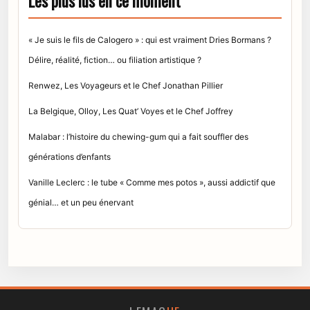
Les plus lus en ce moment
« Je suis le fils de Calogero » : qui est vraiment Dries Bormans ?
Délire, réalité, fiction… ou filiation artistique ?
Renwez, Les Voyageurs et le Chef Jonathan Pillier
La Belgique, Olloy, Les Quat’ Voyes et le Chef Joffrey
Malabar : l’histoire du chewing-gum qui a fait souffler des
générations d’enfants
Vanille Leclerc : le tube « Comme mes potos », aussi addictif que
génial… et un peu énervant