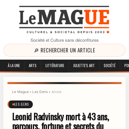
Société et Culture sans déconfitures
🔎 RECHERCHER UN ARTICLE
À LA UNE
ARTS
LITTÉRATURE
JULIETTE'S ART
SOCIÉTÉ
PO
Le Mague
Les Gens
»
»
Article
LES GENS
Leonid Radvinsky mort à 43 ans,
parcours, fortune et secrets du