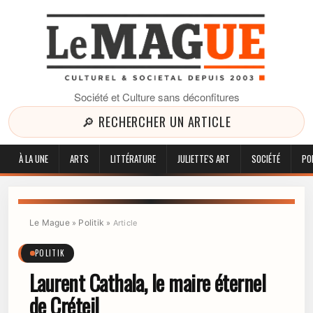
Société et Culture sans déconfitures
🔎 RECHERCHER UN ARTICLE
À LA UNE
ARTS
LITTÉRATURE
JULIETTE'S ART
SOCIÉTÉ
PO
Le Mague
Politik
»
»
Article
POLITIK
Laurent Cathala, le maire éternel
de Créteil