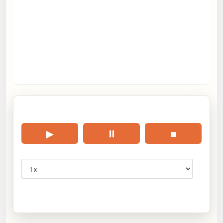
🎧 Écouter cet article
▶
⏸
■
Vitesse
Cliquez sur « Lire » pour écouter l’article.