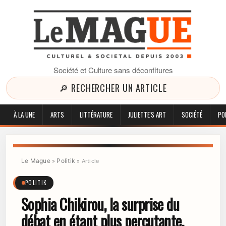
Société et Culture sans déconfitures
🔎 RECHERCHER UN ARTICLE
À LA UNE
ARTS
LITTÉRATURE
JULIETTE'S ART
SOCIÉTÉ
PO
Le Mague
Politik
»
»
Article
POLITIK
Sophia Chikirou, la surprise du
débat en étant plus percutante,