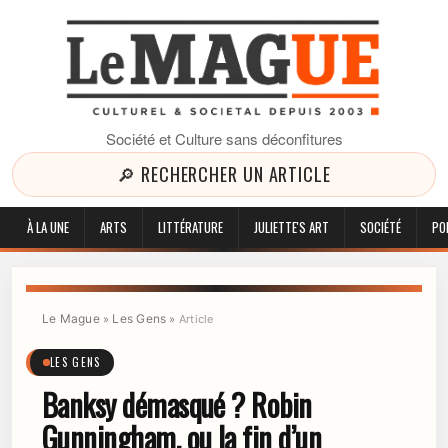
Société et Culture sans déconfitures
🔎 RECHERCHER UN ARTICLE
À LA UNE
ARTS
LITTÉRATURE
JULIETTE'S ART
SOCIÉTÉ
PO
Le Mague
Les Gens
»
»
Article
LES GENS
Banksy démasqué ? Robin
Gunningham, ou la fin d’un