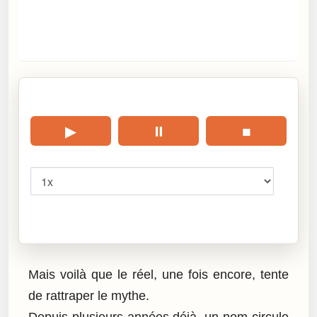
🎧 Écouter cet article
▶
⏸
■
Vitesse
Cliquez sur « Lire » pour écouter l’article.
Mais voilà que le réel, une fois encore, tente
de rattraper le mythe.