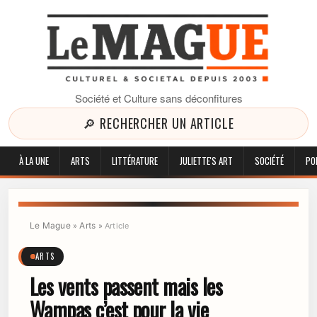
Société et Culture sans déconfitures
🔎 RECHERCHER UN ARTICLE
À LA UNE
ARTS
LITTÉRATURE
JULIETTE'S ART
SOCIÉTÉ
PO
Le Mague
Arts
»
»
Article
ARTS
Les vents passent mais les
Wampas c’est pour la vie