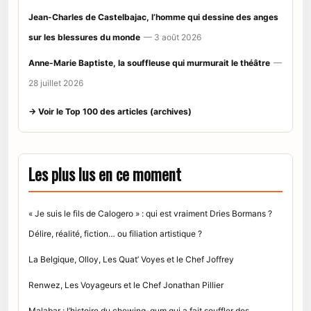
Jean-Charles de Castelbajac, l’homme qui dessine des anges
sur les blessures du monde
— 3 août 2026
Anne-Marie Baptiste, la souffleuse qui murmurait le théâtre
—
28 juillet 2026
→ Voir le Top 100 des articles (archives)
Les plus lus en ce moment
« Je suis le fils de Calogero » : qui est vraiment Dries Bormans ?
Délire, réalité, fiction… ou filiation artistique ?
La Belgique, Olloy, Les Quat’ Voyes et le Chef Joffrey
Renwez, Les Voyageurs et le Chef Jonathan Pillier
Malabar : l’histoire du chewing-gum qui a fait souffler des