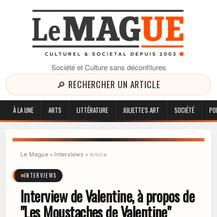
Société et Culture sans déconfitures
🔎 RECHERCHER UN ARTICLE
À LA UNE
ARTS
LITTÉRATURE
JULIETTE'S ART
SOCIÉTÉ
PO
Le Mague
Interviews
»
»
Article
INTERVIEWS
Interview de Valentine, à propos de
"Les Moustaches de Valentine"