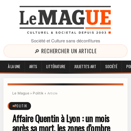
Société et Culture sans déconfitures
🔎 RECHERCHER UN ARTICLE
À LA UNE
ARTS
LITTÉRATURE
JULIETTE'S ART
SOCIÉTÉ
PO
Le Mague
Politik
»
»
Article
POLITIK
Affaire Quentin à Lyon : un mois
après sa mort, les zones d’ombre