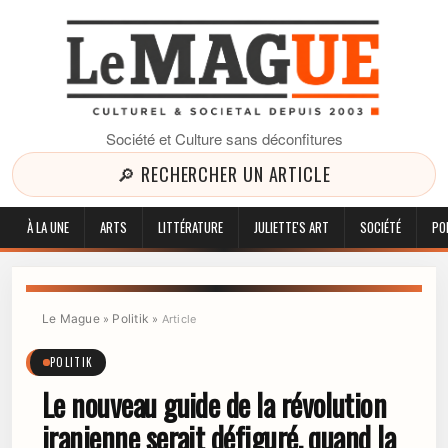
Société et Culture sans déconfitures
🔎 RECHERCHER UN ARTICLE
À LA UNE
ARTS
LITTÉRATURE
JULIETTE'S ART
SOCIÉTÉ
PO
Le Mague
Politik
»
»
Article
POLITIK
Le nouveau guide de la révolution
iranienne serait défiguré, quand la