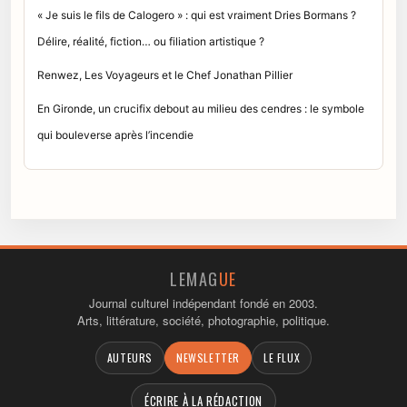
« Je suis le fils de Calogero » : qui est vraiment Dries Bormans ?
Délire, réalité, fiction… ou filiation artistique ?
Renwez, Les Voyageurs et le Chef Jonathan Pillier
En Gironde, un crucifix debout au milieu des cendres : le symbole
qui bouleverse après l’incendie
LEMAG
UE
Journal culturel indépendant fondé en 2003.
Arts, littérature, société, photographie, politique.
AUTEURS
NEWSLETTER
LE FLUX
ÉCRIRE À LA RÉDACTION