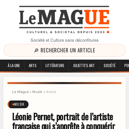
Société et Culture sans déconfitures
🔎 RECHERCHER UN ARTICLE
À LA UNE
ARTS
LITTÉRATURE
JULIETTE'S ART
SOCIÉTÉ
PO
Le Mague
Musik
»
»
Article
MUSIK
Léonie Pernet, portrait de l’artiste
française qui s’apprête à conquérir