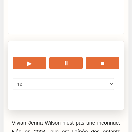
🎧 Écouter cet article
▶
⏸
■
Vitesse
Cliquez sur « Lire » pour écouter l’article.
Vivian Jenna Wilson n’est pas une inconnue.
Née en 2004, elle est l’aînée des enfants