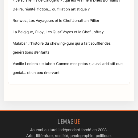
« Je suis le fils de Calogero » : qui est vraiment Dries Bormans ?
Délire, réalité, fiction… ou filiation artistique ?
Renwez, Les Voyageurs et le Chef Jonathan Pillier
La Belgique, Olloy, Les Quat’ Voyes et le Chef Joffrey
Malabar : l’histoire du chewing-gum qui a fait souffler des
générations d’enfants
Vanille Leclerc : le tube « Comme mes potos », aussi addictif que
génial… et un peu énervant
LEMAG
UE
Journal culturel indépendant fondé en 2003.
Arts, littérature, société, photographie, politique.