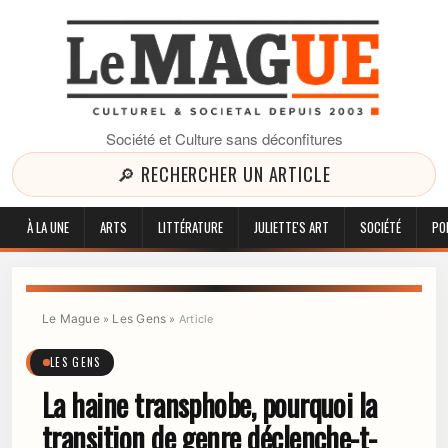
Société et Culture sans déconfitures
🔎 RECHERCHER UN ARTICLE
À LA UNE
ARTS
LITTÉRATURE
JULIETTE'S ART
SOCIÉTÉ
PO
Le Mague
Les Gens
»
»
Article
LES GENS
La haine transphobe, pourquoi la
transition de genre déclenche-t-