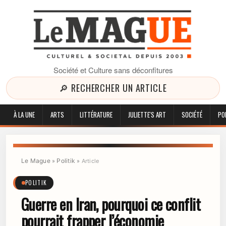
Société et Culture sans déconfitures
🔎 RECHERCHER UN ARTICLE
À LA UNE
ARTS
LITTÉRATURE
JULIETTE'S ART
SOCIÉTÉ
PO
Le Mague
Politik
»
»
Article
POLITIK
Guerre en Iran, pourquoi ce conflit
pourrait frapper l’économie