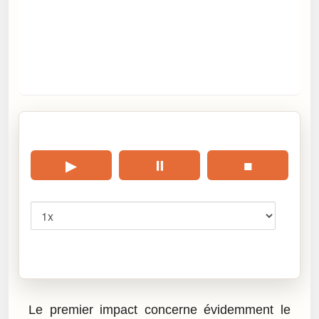
🎧 Écouter cet article
▶
⏸
■
Vitesse
Cliquez sur « Lire » pour écouter l’article.
Le premier impact concerne évidemment le