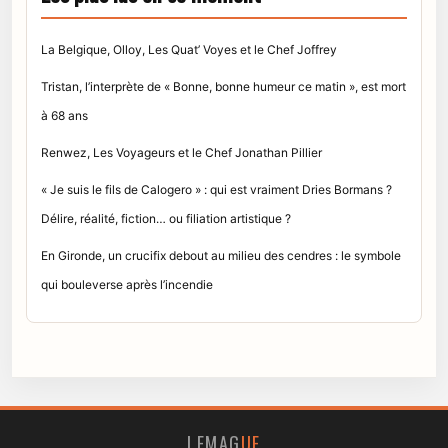
La Belgique, Olloy, Les Quat’ Voyes et le Chef Joffrey
Tristan, l’interprète de « Bonne, bonne humeur ce matin », est mort
à 68 ans
Renwez, Les Voyageurs et le Chef Jonathan Pillier
« Je suis le fils de Calogero » : qui est vraiment Dries Bormans ?
Délire, réalité, fiction… ou filiation artistique ?
En Gironde, un crucifix debout au milieu des cendres : le symbole
qui bouleverse après l’incendie
LEMAG
UE