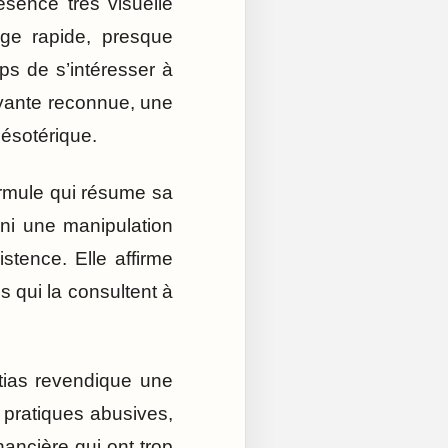
ésence très visuelle
age rapide, presque
ps de s’intéresser à
yante reconnue, une
 ésotérique.
rmule qui résume sa
 ni une manipulation
istence. Elle affirme
s qui la consultent à
Atias revendique une
s pratiques abusives,
ncière qui ont trop