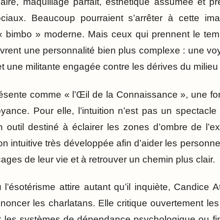
laire, maquillage parfait, esthétique assumée et pr
ciaux. Beaucoup pourraient s’arrêter à cette im
 « bimbo » moderne. Mais ceux qui prennent le tem
vrent une personnalité bien plus complexe : une vo
 une militante engagée contre les dérives du milieu
résente comme « l’Œil de la Connaissance », une fo
yance. Pour elle, l’intuition n’est pas un spectacle
 outil destiné à éclairer les zones d’ombre de l’ex
ion intuitive très développée afin d’aider les personne
ges de leur vie et à retrouver un chemin plus clair.
l’ésotérisme attire autant qu’il inquiète, Candice 
énoncer les charlatans. Elle critique ouvertement le
t les systèmes de dépendance psychologique ou fina