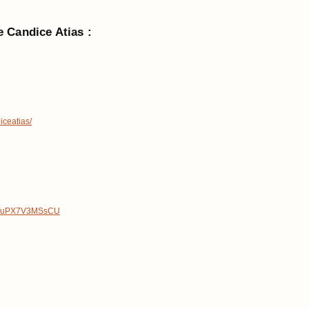
 Candice Atias :
iceatias/
rts/uPX7V3MSsCU