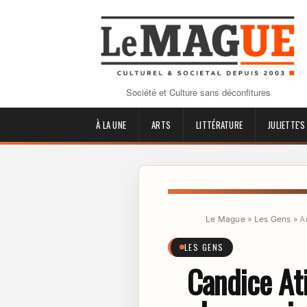
Société et Culture sans déconfitures
À LA UNE
ARTS
LITTÉRATURE
JULIETTE'S
Le Mague
»
Les Gens
»
A
LES GENS
Candice Ati