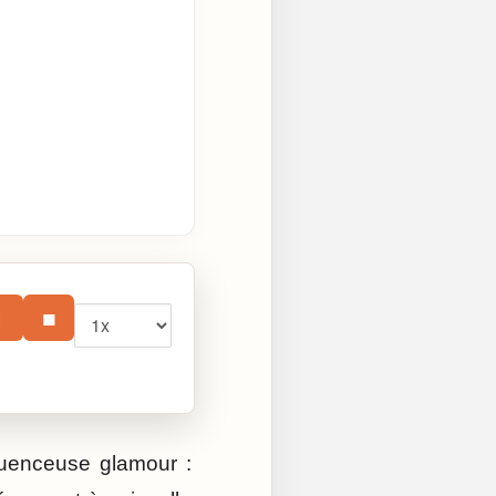
Vitesse
⏸
■
fluenceuse glamour :