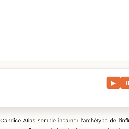
le
▶
écouter l’article.
Candice Atias semble incarner l’archétype de l’in