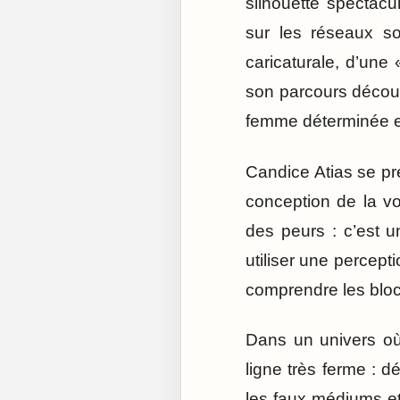
silhouette spectacu
sur les réseaux so
caricaturale, d’une
son parcours décou
femme déterminée et
Candice Atias se p
conception de la vo
des peurs : c’est un
utiliser une percept
comprendre les bloca
Dans un univers où 
ligne très ferme : d
les faux médiums e