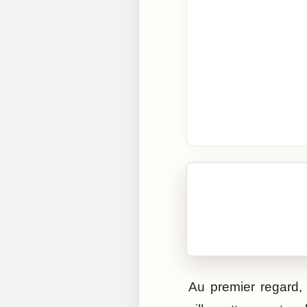
🎧 Écouter cet artic
Cliquez sur « Lire » pour 
Au premier regard, 