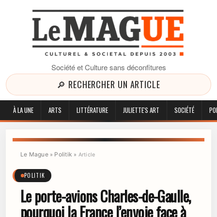
Société et Culture sans déconfitures
🔎 RECHERCHER UN ARTICLE
À LA UNE
ARTS
LITTÉRATURE
JULIETTE'S ART
SOCIÉTÉ
PO
Le Mague
Politik
»
»
Article
POLITIK
Le porte-avions Charles-de-Gaulle,
pourquoi la France l’envoie face à