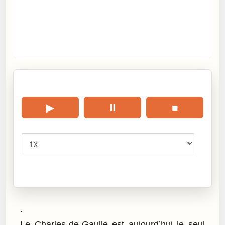
🎧 Écouter cet article
▶
⏸
■
Vitesse
Cliquez sur « Lire » pour écouter l’article.
.
Le Charles-de-Gaulle est aujourd’hui le seul