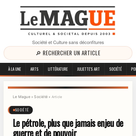
Société et Culture sans déconfitures
🔎 RECHERCHER UN ARTICLE
À LA UNE
ARTS
LITTÉRATURE
JULIETTE'S ART
SOCIÉTÉ
PO
Le Mague
Société
»
»
Article
SOCIÉTÉ
Le pétrole, plus que jamais enjeu de
guerre et de pouvoir