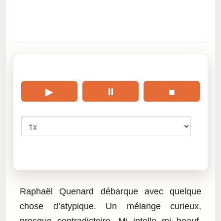
🎧 Écouter cet article
▶
⏸
■
Vitesse
Cliquez sur « Lire » pour écouter l’article.
Raphaël Quenard débarque avec quelque
chose d’atypique. Un mélange curieux,