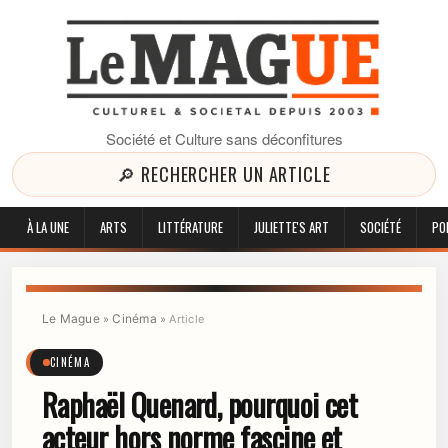
Société et Culture sans déconfitures
🔎 RECHERCHER UN ARTICLE
À LA UNE
ARTS
LITTÉRATURE
JULIETTE'S ART
SOCIÉTÉ
PO
Le Mague
Cinéma
»
»
Article
CINÉMA
Raphaël Quenard, pourquoi cet
acteur hors norme fascine et