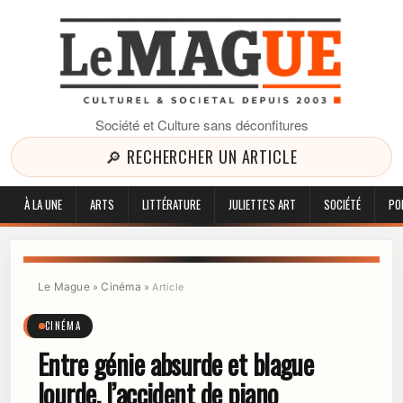
Société et Culture sans déconfitures
🔎 RECHERCHER UN ARTICLE
À LA UNE
ARTS
LITTÉRATURE
JULIETTE'S ART
SOCIÉTÉ
PO
Le Mague
Cinéma
»
»
Article
CINÉMA
Entre génie absurde et blague
lourde, l’accident de piano