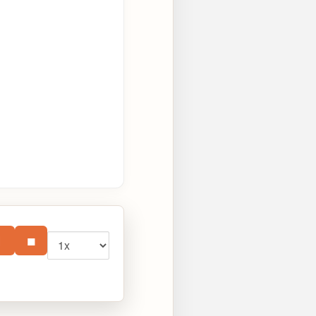
Vitesse
⏸
■