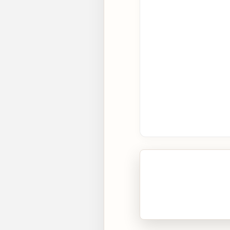
🎧 Écouter cet artic
Cliquez sur « Lire » pour 