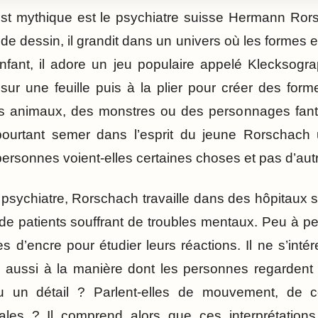
test mythique est le psychiatre suisse Hermann Ror
 de dessin, il grandit dans un univers où les formes 
nfant, il adore un jeu populaire appelé Klecksogra
sur une feuille puis à la plier pour créer des for
es animaux, des monstres ou des personnages fant
pourtant semer dans l’esprit du jeune Rorschach 
personnes voient-elles certaines choses et pas d’aut
sychiatre, Rorschach travaille dans des hôpitaux s
 patients souffrant de troubles mentaux. Peu à peu,
 d’encre pour étudier leurs réactions. Il ne s’int
 aussi à la manière dont les personnes regardent l
ou un détail ? Parlent-elles de mouvement, de c
es ? Il comprend alors que ces interprétations