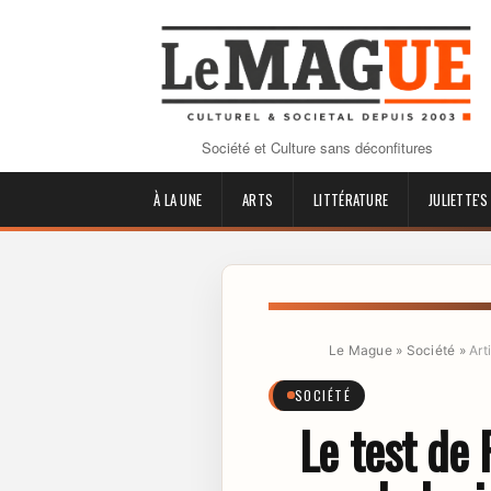
Société et Culture sans déconfitures
À LA UNE
ARTS
LITTÉRATURE
JULIETTE'S
Le Mague
»
Société
»
Art
SOCIÉTÉ
Le test de 