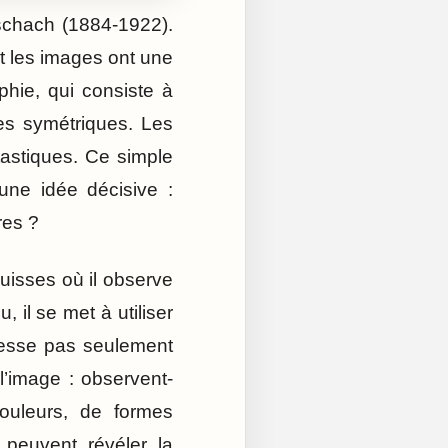
schach (1884-1922).
et les images ont une
phie, qui consiste à
mes symétriques. Les
astiques. Ce simple
une idée décisive :
res ?
uisses où il observe
 il se met à utiliser
éresse pas seulement
’image : observent-
ouleurs, de formes
 peuvent révéler la