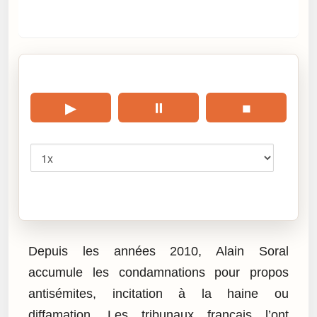
🎧 Écouter cet article
▶
⏸
■
Vitesse
Cliquez sur « Lire » pour écouter l’article.
Depuis les années 2010, Alain Soral
accumule les condamnations pour propos
antisémites, incitation à la haine ou
diffamation. Les tribunaux français l’ont