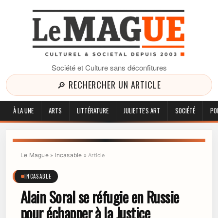
Société et Culture sans déconfitures
🔎 RECHERCHER UN ARTICLE
À LA UNE
ARTS
LITTÉRATURE
JULIETTE'S ART
SOCIÉTÉ
PO
Le Mague
Incasable
»
»
Article
INCASABLE
Alain Soral se réfugie en Russie
pour échapper à la Justice