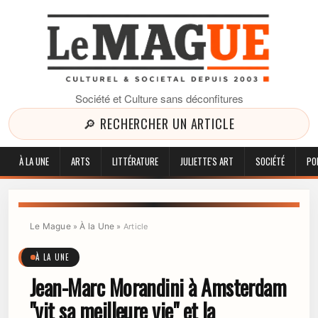
Société et Culture sans déconfitures
🔎 RECHERCHER UN ARTICLE
À LA UNE
ARTS
LITTÉRATURE
JULIETTE'S ART
SOCIÉTÉ
PO
Le Mague
À la Une
»
»
Article
À LA UNE
Jean-Marc Morandini à Amsterdam
"vit sa meilleure vie" et la