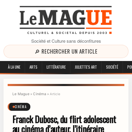
Société et Culture sans déconfitures
🔎 RECHERCHER UN ARTICLE
À LA UNE
ARTS
LITTÉRATURE
JULIETTE'S ART
SOCIÉTÉ
PO
Le Mague
Cinéma
»
»
Article
CINÉMA
Franck Dubosc, du flirt adolescent
au cinéma d’auteur, l’itinéraire