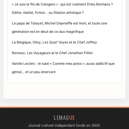
« Je suis le fils de Calogero » : qui est vraiment Dries Bormans ?
Délire, réalité, fiction… ou filiation artistique ?
Le papa de Tatayet, Michel Dejeneffe est mort, et toute une
génération est en deuil de ce duo magnifique
La Belgique, Olloy, Les Quat’ Voyes et le Chef Joffrey
Renwez, Les Voyageurs et le Chef Jonathan Pillier
Vanille Leclerc : le tube « Comme mes potos », aussi addictif que
génial… et un peu énervant
LEMAG
UE
Journal culturel indépendant fondé en 2003.