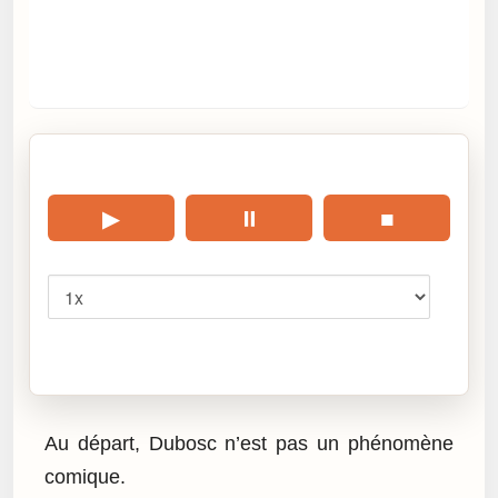
🎧 Écouter cet article
▶
⏸
■
Vitesse
Cliquez sur « Lire » pour écouter l’article.
Au départ, Dubosc n’est pas un phénomène
comique.