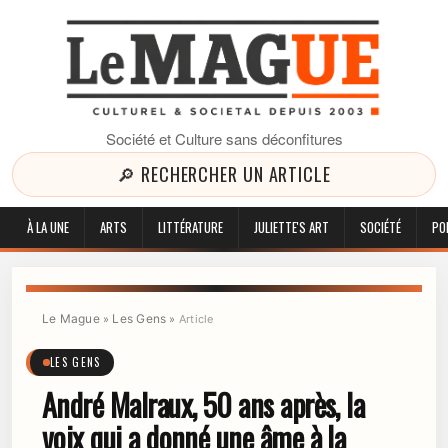
Société et Culture sans déconfitures
🔎 RECHERCHER UN ARTICLE
À LA UNE
ARTS
LITTÉRATURE
JULIETTE'S ART
SOCIÉTÉ
PO
Le Mague
Les Gens
»
»
Article
LES GENS
André Malraux, 50 ans après, la
voix qui a donné une âme à la