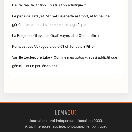
Délire, réalité, fiction… ou filiation artistique ?
Le papa de Tatayet, Michel Dejeneffe est mort, et toute une
génération est en deuil de ce duo magnifique
La Belgique, Olloy, Les Quat’ Voyes et le Chef Joffrey
Renwez, Les Voyageurs et le Chef Jonathan Pillier
Vanille Leclerc : le tube « Comme mes potos », aussi addictif que
génial… et un peu énervant
LEMAG
UE
Journal culturel indépendant fondé en 2003.
Arts, littérature, société, photographie, politique.