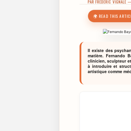
PAR
FRÉDÉRIC VIGNALE
— 
🌍 READ THIS ARTIC
Il existe des psychan
matière. Fernando B
clinicien, sculpteur e
à introduire et struc
artistique comme méd