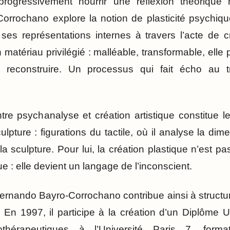
 progressivement nourrir une réflexion théoriqu
orrochano explore la notion de plasticité psychiqu
ses représentations internes à travers l’acte de cr
matériau privilégié : malléable, transformable, elle
re, reconstruire. Un processus qui fait écho au
entre psychanalyse et création artistique constitue 
pture : figurations du tactile, où il analyse la di
 sculpture. Pour lui, la création plastique n’est pa
e : elle devient un langage de l’inconscient.
ernando Bayro-Corrochano contribue ainsi à structur
En 1997, il participe à la création d’un Diplôme Un
othérapeutiques à l’Université Paris 7, forma