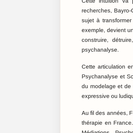
Cette intuition va
recherches, Bayro-C
sujet à transformer 
exemple, devient un 
construire, détrui
psychanalyse.
Cette articulation 
Psychanalyse et Scul
du modelage et de la
expressive ou ludiqu
Au fil des années, F
thérapie en France. 
Médiations Psych