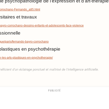
de psychopathologie de l’expression et d’art-thérapie
Corrochano-Fernando_a85.html
itaires et travaux
-bayro-corrochano-dessins-enfants-et-adolescents-face-violence
ssionnelle
ogue/paris/fernando-bayro-corrochano
ts plastiques en psychothérapie
cle-les-arts-plastiques-en-psychotherapie/
ficient d’un éclairage ponctuel et maîtrisé de l’intelligence artificielle.
PUBLICITÉ