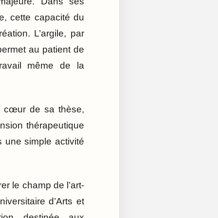
e majeure. Dans ses
e, cette capacité du
éation. L’argile, par
 permet au patient de
 travail même de la
le cœur de sa thèse,
mension thérapeutique
s une simple activité
er le champ de l’art-
iversitaire d’Arts et
tion destinée aux