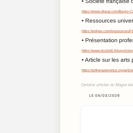
• Société française 
https://www.sfpeat.com/Bayro-
• Ressources univers
https://ephep.com/ressources/f
• Présentation profe
https://www.doctolib.fr/psychol
• Article sur les ar
https://artherapievirtus.org/arti
Certains articles du Mague béné
LE 04/03/2026