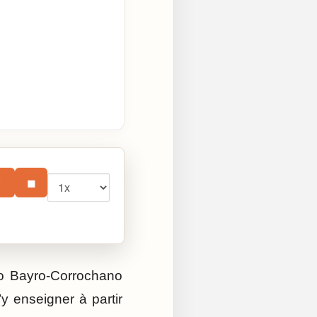
Vitesse
⏸
■
do Bayro-Corrochano
’y enseigner à partir