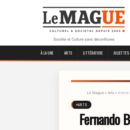
Société et Culture sans déconfitures
À LA UNE
ARTS
LITTÉRATURE
JULIETTE'S
Le Mague
»
Arts
»
Article
ARTS
Fernando B