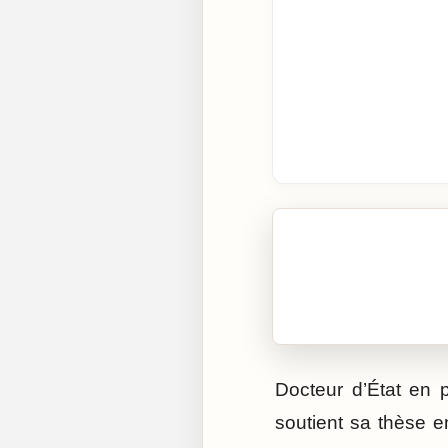
🎧 Écouter cet artic
Cliquez sur « Lire » pour 
Docteur d’État en 
soutient sa thèse en