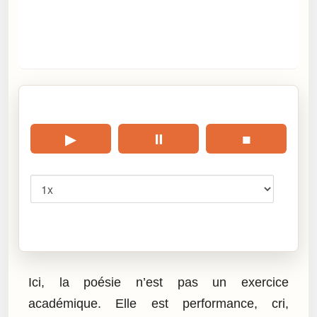
🎧 Écouter cet article
▶
⏸
■
Vitesse
Cliquez sur « Lire » pour écouter l’article.
Ici, la poésie n’est pas un exercice
académique. Elle est performance, cri,