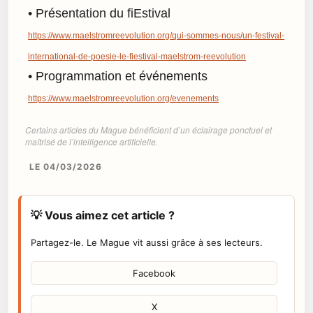
• Présentation du fiEstival
https://www.maelstromreevolution.org/qui-sommes-nous/un-festival-
international-de-poesie-le-fiestival-maelstrom-reevolution
• Programmation et événements
https://www.maelstromreevolution.org/evenements
Certains articles du Mague bénéficient d’un éclairage ponctuel et
maîtrisé de l’intelligence artificielle.
LE 04/03/2026
💡 Vous aimez cet article ?
Partagez-le. Le Mague vit aussi grâce à ses lecteurs.
Facebook
X