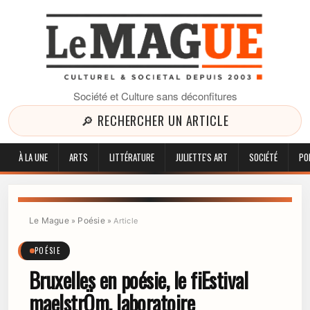
Société et Culture sans déconfitures
🔎 RECHERCHER UN ARTICLE
À LA UNE
ARTS
LITTÉRATURE
JULIETTE'S ART
SOCIÉTÉ
PO
Le Mague
Poésie
»
»
Article
POÉSIE
Bruxelles en poésie, le fiEstival
maelstrÖm, laboratoire