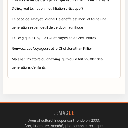
« Je suis le fils de Calogero » : qui est vraiment Dries Bormans ?
Délire, réalité, fiction… ou filiation artistique ?
Le papa de Tatayet, Michel Dejeneffe est mort, et toute une
génération est en deuil de ce duo magnifique
La Belgique, Olloy, Les Quat’ Voyes et le Chef Joffrey
Renwez, Les Voyageurs et le Chef Jonathan Pillier
Malabar : l’histoire du chewing-gum qui a fait souffler des
générations d’enfants
LEMAG
UE
Journal culturel indépendant fondé en 2003.
Arts, littérature, société, photographie, politique.