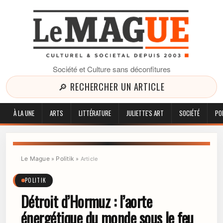
Société et Culture sans déconfitures
🔎 RECHERCHER UN ARTICLE
À LA UNE
ARTS
LITTÉRATURE
JULIETTE'S ART
SOCIÉTÉ
PO
Le Mague
Politik
»
»
Article
POLITIK
Détroit d’Hormuz : l’aorte
énergétique du monde sous le feu