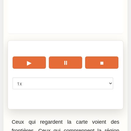
🎧 Écouter cet article
▶
⏸
■
Vitesse
Cliquez sur « Lire » pour écouter l’article.
Ceux qui regardent la carte voient des
frontières. Ceux qui comprennent la région