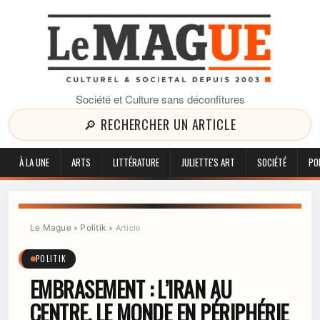
Société et Culture sans déconfitures
🔎 RECHERCHER UN ARTICLE
À LA UNE
ARTS
LITTÉRATURE
JULIETTE'S ART
SOCIÉTÉ
PO
Le Mague
Politik
»
»
Article
POLITIK
EMBRASEMENT : L’IRAN AU
CENTRE, LE MONDE EN PÉRIPHÉRIE