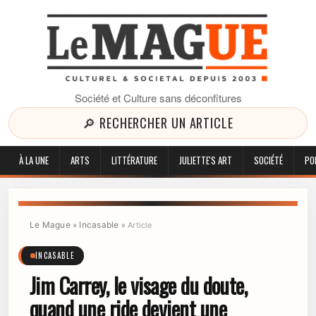
Société et Culture sans déconfitures
🔎 RECHERCHER UN ARTICLE
À LA UNE
ARTS
LITTÉRATURE
JULIETTE'S ART
SOCIÉTÉ
PO
Le Mague
Incasable
»
»
Article
INCASABLE
Jim Carrey, le visage du doute,
quand une ride devient une