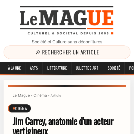
Société et Culture sans déconfitures
🔎 RECHERCHER UN ARTICLE
À LA UNE
ARTS
LITTÉRATURE
JULIETTE'S ART
SOCIÉTÉ
PO
Le Mague
Cinéma
»
»
Article
CINÉMA
Jim Carrey, anatomie d’un acteur
vertigineux