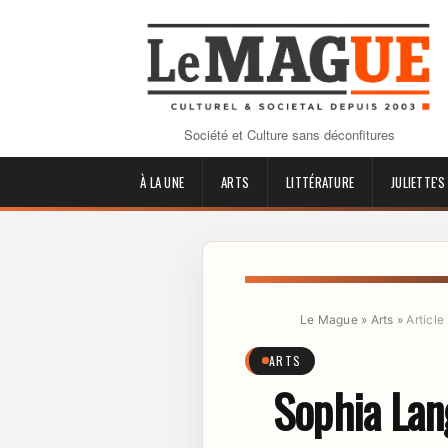
Société et Culture sans déconfitures
À LA UNE
ARTS
LITTÉRATURE
JULIETTE'S
Le Mague
»
Arts
»
Article
ARTS
Sophia Lang