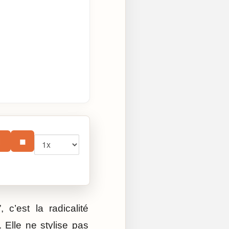
Vitesse
⏸
■
c’est la radicalité
 Elle ne stylise pas