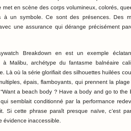
le met en scène des corps volumineux, colorés, quee
ts à un symbole. Ce sont des présences. Des m
avec une assurance qui dérange précisément parc
Baywatch Breakdown en est un exemple éclatant
te à Malibu, archétype du fantasme balnéaire cali
. Là où la série glorifiait des silhouettes huilées co
ultiples, épais, flamboyants, qui prennent la plage
n, “Want a beach body ? Have a body and go to the 
e qui semblait conditionné par la performance rede
fit. Si cette phrase paraît presque naïve, c’est p
te évidence inaccessible.