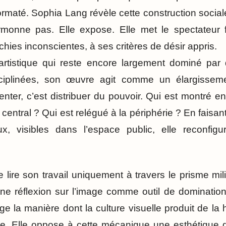
ormaté. Sophia Lang révèle cette construction socia
rmonne pas. Elle expose. Elle met le spectateur 
rchies inconscientes, à ses critères de désir appris.
tistique qui reste encore largement dominé par 
sciplinées, son œuvre agit comme un élargissem
enter, c’est distribuer du pouvoir. Qui est montré e
t central ? Qui est relégué à la périphérie ? En faisa
, visibles dans l’espace public, elle reconfigure
de lire son travail uniquement à travers le prisme mil
une réflexion sur l’image comme outil de dominatio
e la manière dont la culture visuelle produit de la 
nce. Elle oppose à cette mécanique une esthétique