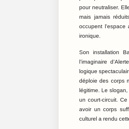
pour neutraliser. El
mais jamais rédui
occupent l’espace 
ironique.
Son installation 
l’imaginaire d’Aler
logique spectaculaire
déploie des corps m
légitime. Le sloga
un court-circuit. C
avoir un corps suf
culturel a rendu cet