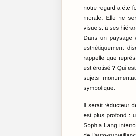
notre regard a été f
morale. Elle ne se
visuels, à ses hiéra
Dans un paysage ar
esthétiquement di
rappelle que représ
est érotisé ? Qui es
sujets monumentaux
symbolique.
Il serait réducteur 
est plus profond : 
Sophia Lang interrog
de l’auto-surveilla