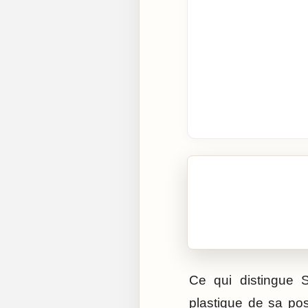
🎧 Écouter cet artic
Cliquez sur « Lire » pour 
Ce qui distingue S
plastique de sa pos