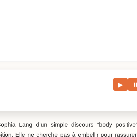
le
▶
écouter l’article.
ophia Lang d’un simple discours “body positive”, 
ition. Elle ne cherche pas à embellir pour rassurer.