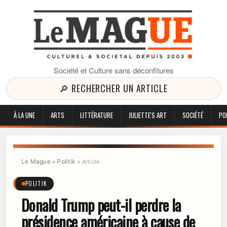
Société et Culture sans déconfitures
🔎 RECHERCHER UN ARTICLE
À LA UNE
ARTS
LITTÉRATURE
JULIETTE'S ART
SOCIÉTÉ
PO
Le Mague
Politik
»
»
Article
POLITIK
Donald Trump peut-il perdre la
présidence américaine à cause de