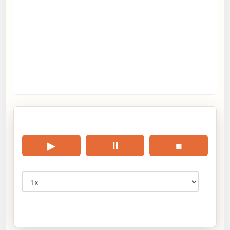
🎧 Écouter cet article
▶
⏸
■
Vitesse
Cliquez sur « Lire » pour écouter l’article.