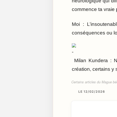
neurologique qui dif
commence ta vraie p
Moi : L’insoutenab
conséquences ou lou
Milan Kundera : Ne
création, certains y
Certains articles du Mague béné
LE 12/02/2026