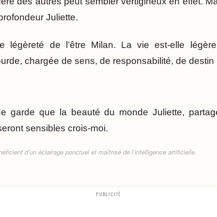
fère des autres peut sembler vertigineux en effet. Ma
rofondeur Juliette.
le légèreté de l’être Milan. La vie est-elle légèr
rde, chargée de sens, de responsabilité, de destin
 garde que la beauté du monde Juliette, partage
 seront sensibles crois-moi.
ficient d’un éclairage ponctuel et maîtrisé de l’intelligence artificielle.
PUBLICITÉ