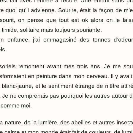
est fait avec l’entrée à l’école. Une enfant sans pr
te quoi qu’il advienne. Sourire, était la façon de m
ourit, on pense que tout est ok alors on le laisse
timide, solitaire mais toujours souriante.
on enfance, j’ai emmagasiné des tonnes d’odeur
ls.
oriels remontent avant mes trois ans. Je me sou
nsformaient en peinture dans mon cerveau. Il y avait
 blanc-jaune, et le sentiment étrange de n’être atti
. Je ne comprenais pas pourquoi les autres autour d
s comme moi.
a nature, de la lumière, des abeilles et autres insect
le calme et mon monde était fait de couleurs, de lumi