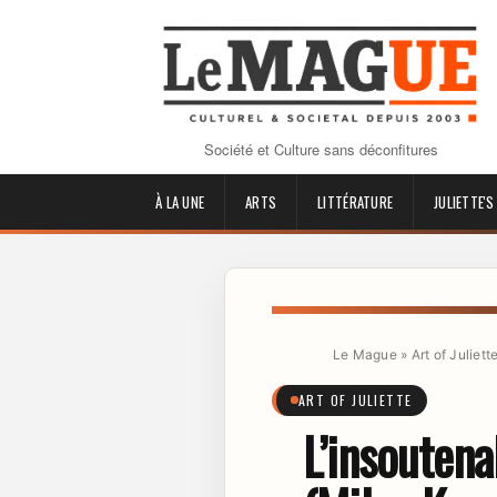
Société et Culture sans déconfitures
À LA UNE
ARTS
LITTÉRATURE
JULIETTE'S
Le Mague
»
Art of Juliett
ART OF JULIETTE
L’insoutena