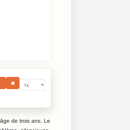
Vitesse
⏸
■
l’âge de trois ans. Le