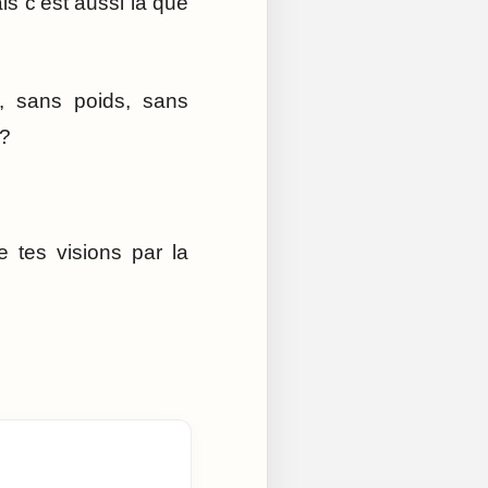
is c’est aussi là que
e, sans poids, sans
 ?
 tes visions par la