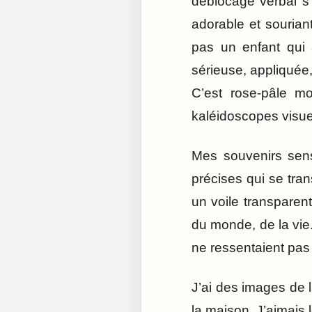
déblocage verbal s’
adorable et sourian
pas un enfant qui s
sérieuse, appliquée, 
C’est rose-pâle m
kaléidoscopes visue
Mes souvenirs sens
précises qui se tra
un voile transparent
du monde, de la vie
ne ressentaient pa
J’ai des images de l
la maison. J’aimais 