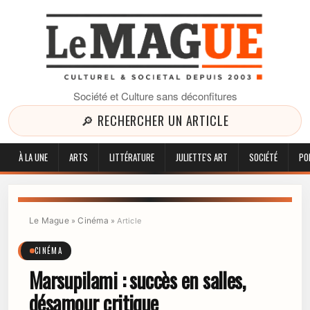
Société et Culture sans déconfitures
🔎 RECHERCHER UN ARTICLE
À LA UNE
ARTS
LITTÉRATURE
JULIETTE'S ART
SOCIÉTÉ
PO
Le Mague
Cinéma
»
»
Article
CINÉMA
Marsupilami : succès en salles,
désamour critique