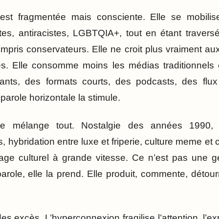
e est fragmentée mais consciente. Elle se mobilis
stes, antiracistes, LGBTQIA+, tout en étant traver
ompris conservateurs. Elle ne croit plus vraiment au
es. Elle consomme moins les médias traditionnels 
ants, des formats courts, des podcasts, des flux c
a parole horizontale la stimule.
lle mélange tout. Nostalgie des années 1990, 
 hybridation entre luxe et friperie, culture meme et 
llage culturel à grande vitesse. Ce n’est pas une g
arole, elle la prend. Elle produit, commente, détourn
es excès. L’hyperconnexion fragilise l’attention, l’