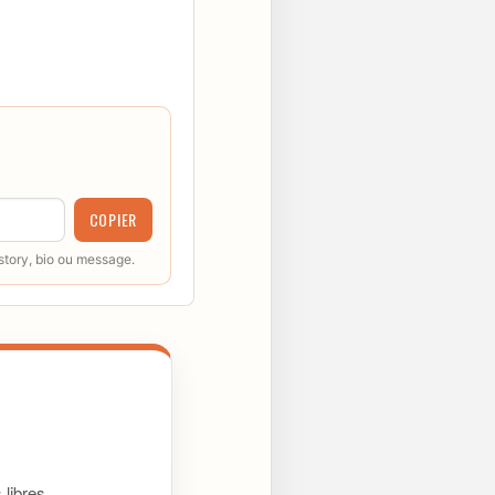
COPIER
 story, bio ou message.
libres.