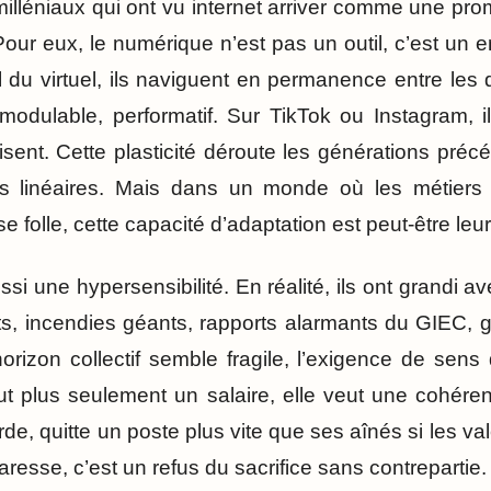
illéniaux qui ont vu internet arriver comme une pro
our eux, le numérique n’est pas un outil, c’est un e
l du virtuel, ils naviguent en permanence entre les 
e, modulable, performatif. Sur TikTok ou Instagram, il
isent. Cette plasticité déroute les générations pré
lus linéaires. Mais dans un monde où les métiers 
se folle, cette capacité d’adaptation est peut-être leu
si une hypersensibilité. En réalité, ils ont grandi a
tats, incendies géants, rapports alarmants du GIEC, 
orizon collectif semble fragile, l’exigence de sens
t plus seulement un salaire, elle veut une cohérenc
urde, quitte un poste plus vite que ses aînés si les v
aresse, c’est un refus du sacrifice sans contrepartie.