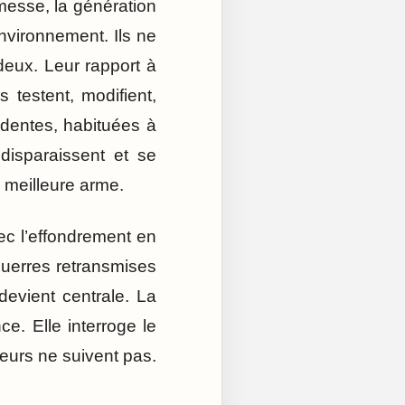
messe, la génération
nvironnement. Ils ne
deux. Leur rapport à
s testent, modifient,
cédentes, habituées à
disparaissent et se
r meilleure arme.
vec l’effondrement en
guerres retransmises
 devient centrale. La
e. Elle interroge le
aleurs ne suivent pas.