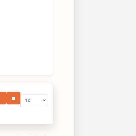
Vitesse
⏸
■