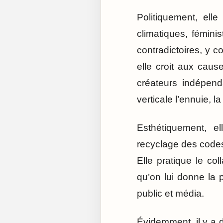
Politiquement, ell
climatiques, fémini
contradictoires, y c
elle croit aux caus
créateurs indépend
verticale l’ennuie, l
Esthétiquement, e
recyclage des codes,
Elle pratique le co
qu’on lui donne la p
public et média.
Évidemment, il y a d