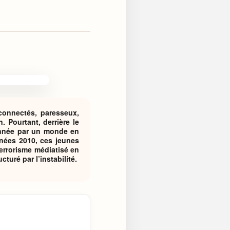
 connectés, paresseux,
. Pourtant, derrière le
çonnée par un monde en
nées 2010, ces jeunes
errorisme médiatisé en
turé par l’instabilité.