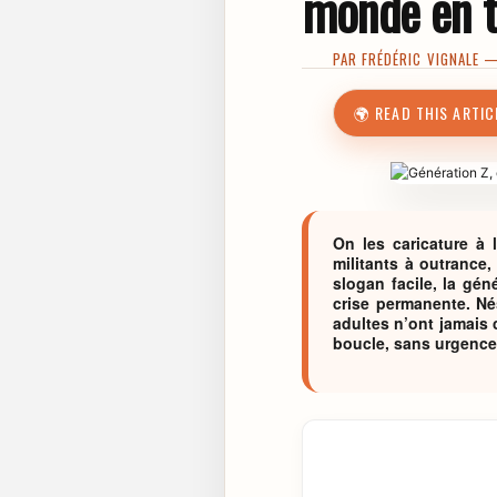
monde en t
PAR
FRÉDÉRIC VIGNALE
— 
🌍 READ THIS ARTIC
On les caricature à 
militants à outrance,
slogan facile, la gé
crise permanente. Né
adultes n’ont jamais
boucle, sans urgence 