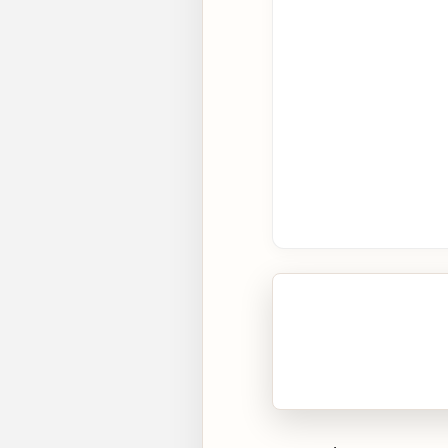
🎧 Écouter cet artic
Cliquez sur « Lire » pour 