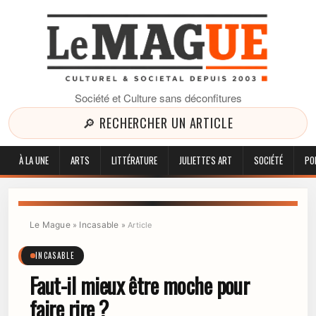
Société et Culture sans déconfitures
🔎 RECHERCHER UN ARTICLE
À LA UNE
ARTS
LITTÉRATURE
JULIETTE'S ART
SOCIÉTÉ
PO
Le Mague
Incasable
»
»
Article
INCASABLE
Faut-il mieux être moche pour
faire rire ?