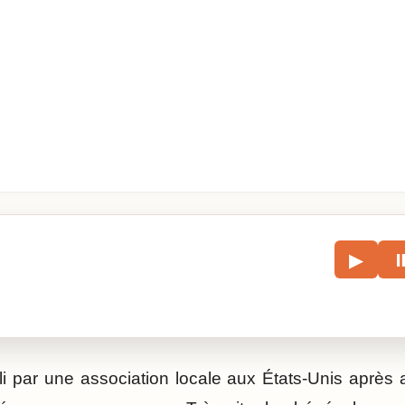
le
▶
écouter l’article.
li par une association locale aux États-Unis après a