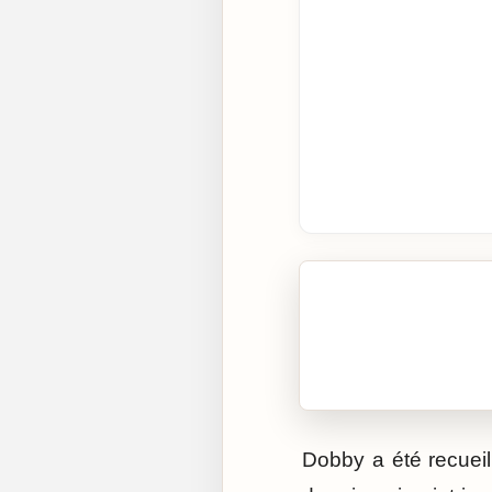
🎧 Écouter cet artic
Cliquez sur « Lire » pour 
Dobby a été recueil