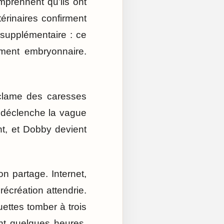
mprennent qu’ils ont
rinaires confirment
 supplémentaire : ce
ement embryonnaire.
réclame des caresses
i déclenche la vague
nt, et Dobby devient
on partage. Internet,
récréation attendrie.
uettes tomber à trois
dant quelques heures,