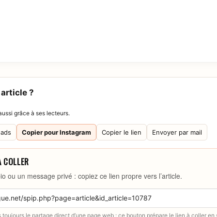
article ?
ussi grâce à ses lecteurs.
eads
Copier pour Instagram
Copier le lien
Envoyer par mail
À COLLER
io ou un message privé : copiez ce lien propre vers l’article.
toujours le partage direct d’une page web : ce bouton prépare le lien à coller en