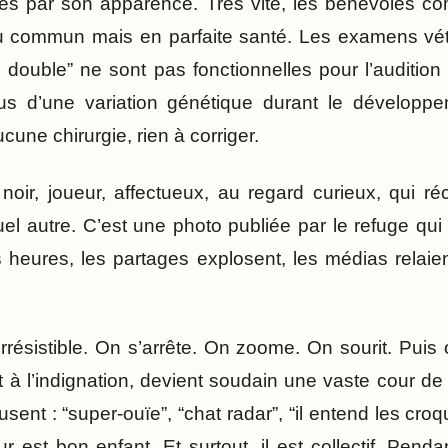
gués par son apparence. Très vite, les bénévoles co
eu commun mais en parfaite santé. Les examens vété
n double” ne sont pas fonctionnelles pour l’audition
sus d’une variation génétique durant le développ
cune chirurgie, rien à corriger.
 noir, joueur, affectueux, au regard curieux, qui 
l autre. C’est une photo publiée par le refuge qu
s heures, les partages explosent, les médias relaie
irrésistible. On s’arrête. On zoome. On sourit. Puis 
t à l’indignation, devient soudain une vaste cour de 
ent : “super-ouïe”, “chat radar”, “il entend les croq
r est bon enfant. Et surtout, il est collectif. Pen