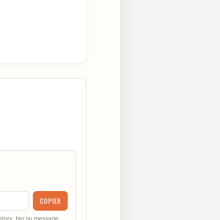
COPIER
 story, bio ou message.