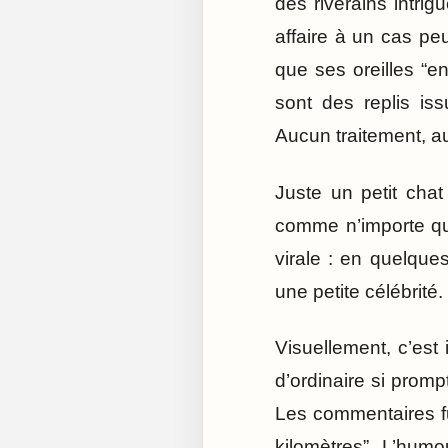
des riverains intri
affaire à un cas p
que ses oreilles “e
sont des replis is
Aucun traitement, au
Juste un petit chat
comme n’importe que
virale : en quelque
une petite célébrité.
Visuellement, c’est 
d’ordinaire si promp
Les commentaires fus
kilomètres”. L’humou