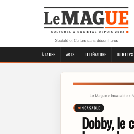
Société et Culture sans déconfitures
À LA UNE
ARTS
LITTÉRATURE
JULIETTE'S
Le Mague
»
Incasable
»
A
INCASABLE
Dobby, le c