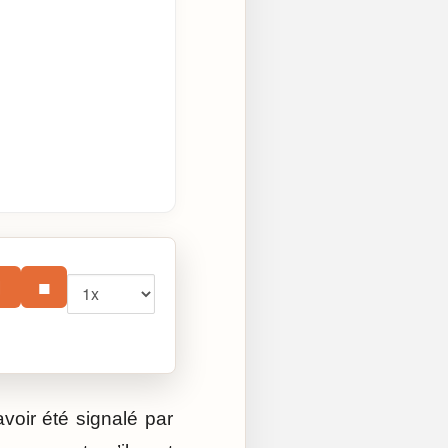
Vitesse
⏸
■
voir été signalé par