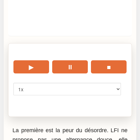
🎧 Écouter cet article
▶
⏸
■
Vitesse
Cliquez sur « Lire » pour écouter l’article.
La première est la peur du désordre. LFI ne
propose pas une alternance douce, elle