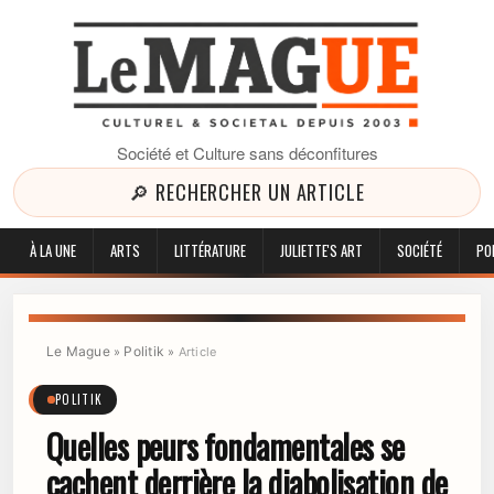
Société et Culture sans déconfitures
🔎 RECHERCHER UN ARTICLE
À LA UNE
ARTS
LITTÉRATURE
JULIETTE'S ART
SOCIÉTÉ
PO
Le Mague
Politik
»
»
Article
POLITIK
Quelles peurs fondamentales se
cachent derrière la diabolisation de