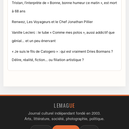
Tristan, l’interprète de « Bonne, bonne humeur ce matin », est mort
à 68 ans
Renwez, Les Voyageurs et le Chef Jonathan Pillier
Vanille Leclerc : le tube « Comme mes potos », aussi addictif que
génial… et un peu énervant
« Je suis le fils de Calogero » : qui est vraiment Dries Bormans ?
Délire, réalité, fiction… ou filiation artistique ?
LEMAG
UE
Journal culturel indépendant fondé en 2003.
Arts, littérature, société, photographie, politique.