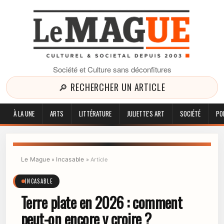
Société et Culture sans déconfitures
🔎 RECHERCHER UN ARTICLE
À LA UNE
ARTS
LITTÉRATURE
JULIETTE'S ART
SOCIÉTÉ
PO
Le Mague
Incasable
»
»
Article
INCASABLE
Terre plate en 2026 : comment
peut-on encore y croire ?