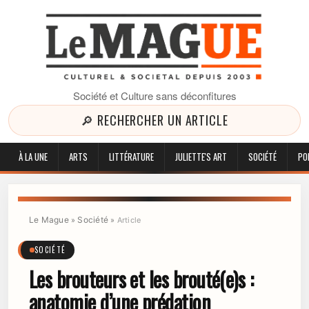
Société et Culture sans déconfitures
🔎 RECHERCHER UN ARTICLE
À LA UNE
ARTS
LITTÉRATURE
JULIETTE'S ART
SOCIÉTÉ
PO
Le Mague
Société
»
»
Article
SOCIÉTÉ
Les brouteurs et les brouté(e)s :
anatomie d’une prédation