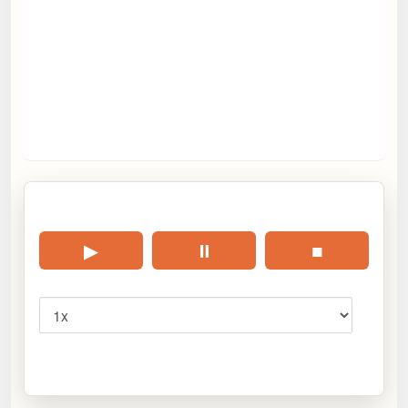
🎧 Écouter cet article
▶
⏸
■
Vitesse
Cliquez sur « Lire » pour écouter l’article.