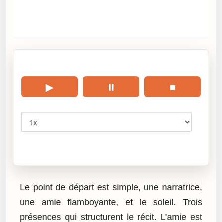
🎧 Écouter cet article
▶
⏸
■
Vitesse
Cliquez sur « Lire » pour écouter l’article.
Le point de départ est simple, une narratrice,
une amie flamboyante, et le soleil. Trois
présences qui structurent le récit. L’amie est