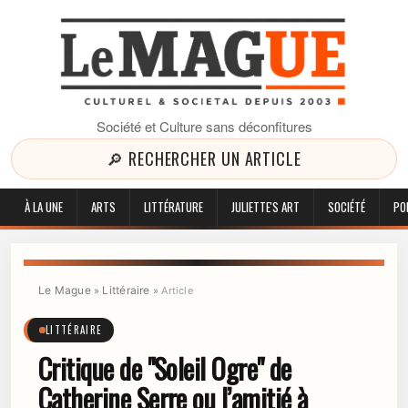
Société et Culture sans déconfitures
🔎 RECHERCHER UN ARTICLE
À LA UNE
ARTS
LITTÉRATURE
JULIETTE'S ART
SOCIÉTÉ
PO
Le Mague
Littéraire
»
»
Article
LITTÉRAIRE
Critique de "Soleil Ogre" de
Catherine Serre ou l’amitié à