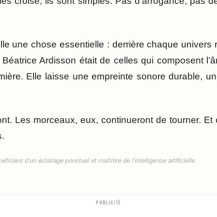
les croise, ils sont simples. Pas d’arrogance, pas d
lle une chose essentielle : derrière chaque univers r
le. Béatrice Ardisson était de celles qui composent 
mière. Elle laisse une empreinte sonore durable, u
t. Les morceaux, eux, continueront de tourner. Et c’
s.
ficient d’un éclairage ponctuel et maîtrisé de l’intelligence artificielle.
PUBLICITÉ