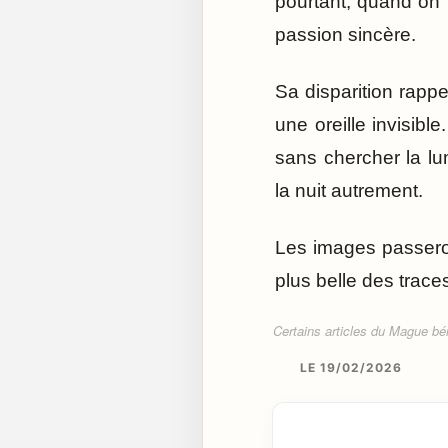
pourtant, quand on 
passion sincère.
Sa disparition rappe
une oreille invisib
sans chercher la lu
la nuit autrement.
Les images passeron
plus belle des trace
Certains articles du Mague béné
LE 19/02/2026