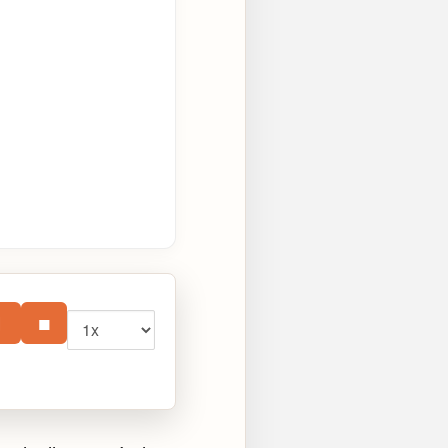
Vitesse
⏸
■