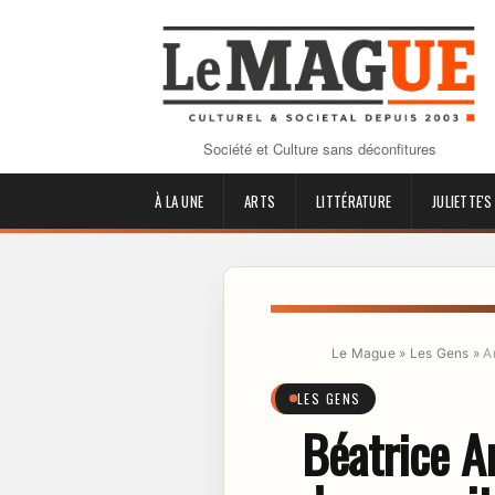
Société et Culture sans déconfitures
À LA UNE
ARTS
LITTÉRATURE
JULIETTE'S
Le Mague
»
Les Gens
»
A
LES GENS
Béatrice A