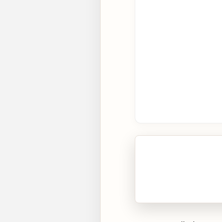
🎧 Écouter cet artic
Cliquez sur « Lire » pour 