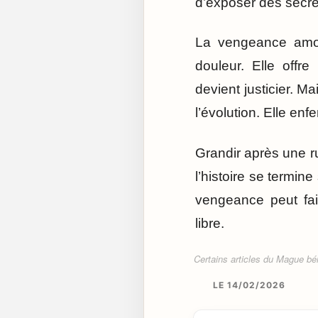
d’exposer des secre
La vengeance amou
douleur. Elle offre
devient justicier. M
l’évolution. Elle enf
Grandir après une ru
l’histoire se termine
vengeance peut fair
libre.
Certains articles du Mague béné
LE 14/02/2026