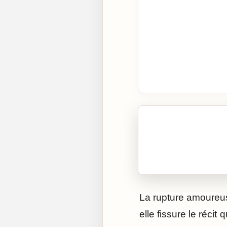
🎧 Écouter cet artic
Cliquez sur « Lire » pour 
La rupture amoureuse
elle fissure le réci