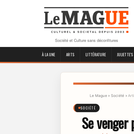
Société et Culture sans déconfitures
À LA UNE
ARTS
LITTÉRATURE
JULIETTE'S
Le Mague
»
Société
»
Art
SOCIÉTÉ
Se venger p