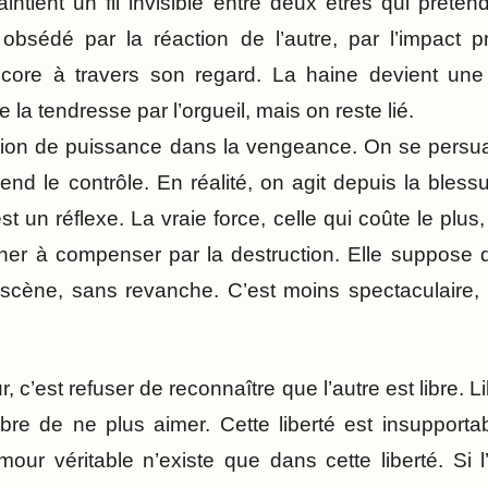
intient un fil invisible entre deux êtres qui préten
 obsédé par la réaction de l’autre, par l’impact pr
ncore à travers son regard. La haine devient un
 la tendresse par l’orgueil, mais on reste lié.
lusion de puissance dans la vengeance. On se pers
rend le contrôle. En réalité, on agit depuis la bles
st un réflexe. La vraie force, celle qui coûte le plus
her à compenser par la destruction. Elle suppose d’
scène, sans revanche. C’est moins spectaculaire, m
c’est refuser de reconnaître que l’autre est libre. Lib
libre de ne plus aimer. Cette liberté est insupport
amour véritable n’existe que dans cette liberté. Si