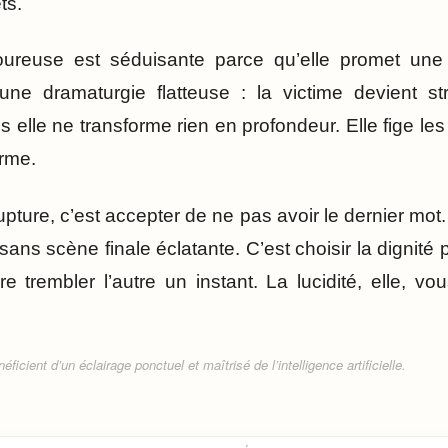
ts.
reuse est séduisante parce qu’elle promet une s
 une dramaturgie flatteuse : la victime devient s
ais elle ne transforme rien en profondeur. Elle fige le
erme.
pture, c’est accepter de ne pas avoir le dernier mot
 sans scène finale éclatante. C’est choisir la dignité p
e trembler l’autre un instant. La lucidité, elle, v
ficient d’un éclairage ponctuel et maîtrisé de l’intelligence artificielle.