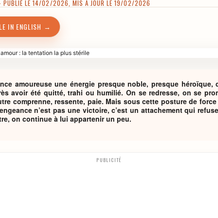
PUBLIÉ LE 14/02/2026, MIS À JOUR LE 19/02/2026
LE IN ENGLISH →
ance amoureuse une énergie presque noble, presque héroïque, q
ès avoir été quitté, trahi ou humilié. On se redresse, on se pro
autre comprenne, ressente, paie. Mais sous cette posture de forc
 vengeance n’est pas une victoire, c’est un attachement qui refus
utre, on continue à lui appartenir un peu.
PUBLICITÉ